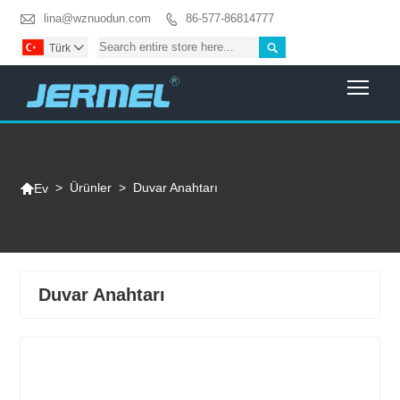

lina@wznuodun.com
86-577-86814777


Türk

Togg

>
Ürünler
>
Duvar Anahtarı
Ev
Duvar Anahtarı