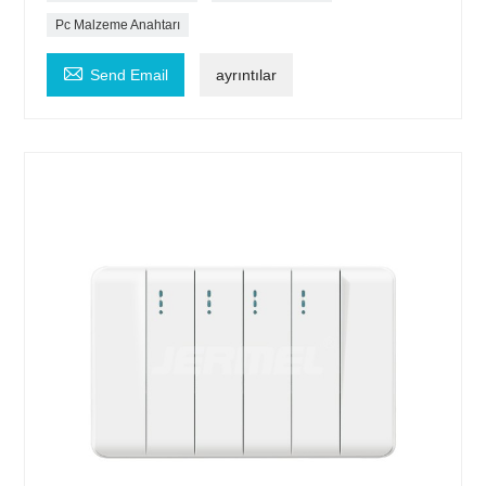
Pc Malzeme Anahtarı

Send Email
ayrıntılar