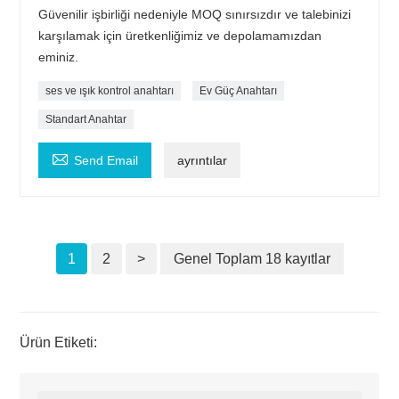
Güvenilir işbirliği nedeniyle MOQ sınırsızdır ve talebinizi
karşılamak için üretkenliğimiz ve depolamamızdan
eminiz.
ses ve ışık kontrol anahtarı
Ev Güç Anahtarı
Standart Anahtar

Send Email
ayrıntılar
1
2
>
Genel Toplam 18 kayıtlar
Ürün Etiketi: