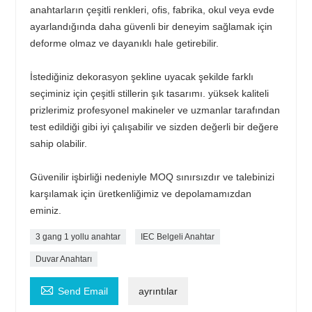
anahtarların çeşitli renkleri, ofis, fabrika, okul veya evde
ayarlandığında daha güvenli bir deneyim sağlamak için
deforme olmaz ve dayanıklı hale getirebilir.
İstediğiniz dekorasyon şekline uyacak şekilde farklı
seçiminiz için çeşitli stillerin şık tasarımı. yüksek kaliteli
prizlerimiz profesyonel makineler ve uzmanlar tarafından
test edildiği gibi iyi çalışabilir ve sizden değerli bir değere
sahip olabilir.
Güvenilir işbirliği nedeniyle MOQ sınırsızdır ve talebinizi
karşılamak için üretkenliğimiz ve depolamamızdan
eminiz.
3 gang 1 yollu anahtar
IEC Belgeli Anahtar
Duvar Anahtarı

Send Email
ayrıntılar