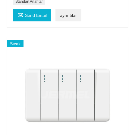
Standart Anahtar

Send Email
ayrıntılar
Sıcak