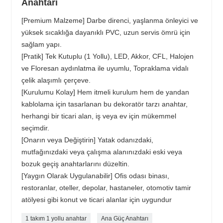
Anahtarı
[Premium Malzeme] Darbe direnci, yaşlanma önleyici ve
yüksek sıcaklığa dayanıklı PVC, uzun servis ömrü için
sağlam yapı.
[Pratik] Tek Kutuplu (1 Yollu), LED, Akkor, CFL, Halojen
ve Floresan aydınlatma ile uyumlu, Topraklama vidalı
çelik alaşımlı çerçeve.
[Kurulumu Kolay] Hem itmeli kurulum hem de yandan
kablolama için tasarlanan bu dekoratör tarzı anahtar,
herhangi bir ticari alan, iş veya ev için mükemmel
seçimdir.
[Onarın veya Değiştirin] Yatak odanızdaki,
mutfağınızdaki veya çalışma alanınızdaki eski veya
bozuk geçiş anahtarlarını düzeltin.
[Yaygın Olarak Uygulanabilir] Ofis odası binası,
restoranlar, oteller, depolar, hastaneler, otomotiv tamir
atölyesi gibi konut ve ticari alanlar için uygundur
1 takım 1 yollu anahtar
Ana Güç Anahtarı