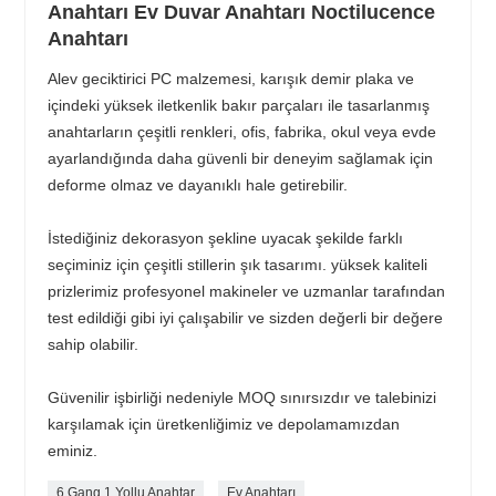
Anahtarı Ev Duvar Anahtarı Noctilucence
Anahtarı
Alev geciktirici PC malzemesi, karışık demir plaka ve
içindeki yüksek iletkenlik bakır parçaları ile tasarlanmış
anahtarların çeşitli renkleri, ofis, fabrika, okul veya evde
ayarlandığında daha güvenli bir deneyim sağlamak için
deforme olmaz ve dayanıklı hale getirebilir.
İstediğiniz dekorasyon şekline uyacak şekilde farklı
seçiminiz için çeşitli stillerin şık tasarımı. yüksek kaliteli
prizlerimiz profesyonel makineler ve uzmanlar tarafından
test edildiği gibi iyi çalışabilir ve sizden değerli bir değere
sahip olabilir.
Güvenilir işbirliği nedeniyle MOQ sınırsızdır ve talebinizi
karşılamak için üretkenliğimiz ve depolamamızdan
eminiz.
6 Gang 1 Yollu Anahtar
Ev Anahtarı