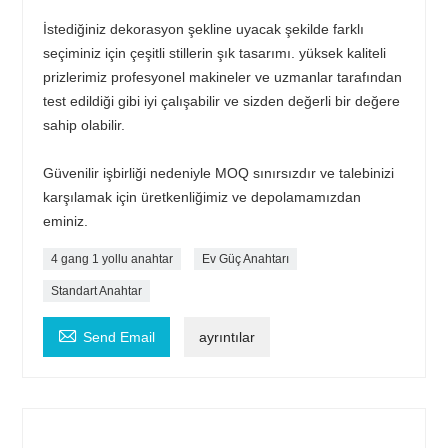
İstediğiniz dekorasyon şekline uyacak şekilde farklı
seçiminiz için çeşitli stillerin şık tasarımı. yüksek kaliteli
prizlerimiz profesyonel makineler ve uzmanlar tarafından
test edildiği gibi iyi çalışabilir ve sizden değerli bir değere
sahip olabilir.
Güvenilir işbirliği nedeniyle MOQ sınırsızdır ve talebinizi
karşılamak için üretkenliğimiz ve depolamamızdan
eminiz.
4 gang 1 yollu anahtar
Ev Güç Anahtarı
Standart Anahtar

Send Email
ayrıntılar