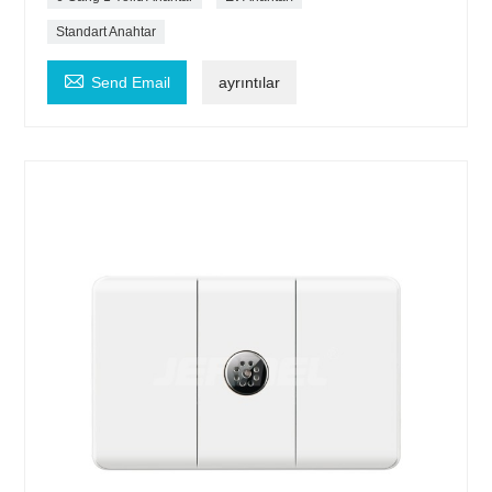
Standart Anahtar

Send Email
ayrıntılar